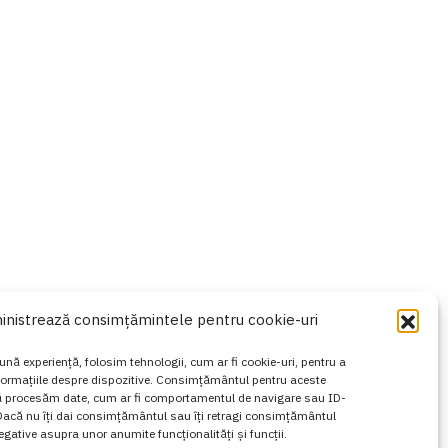
Read More
inistrează consimțămintele pentru cookie-uri
ună experiență, folosim tehnologii, cum ar fi cookie-uri, pentru a
formațiile despre dispozitive. Consimțământul pentru aceste
să procesăm date, cum ar fi comportamentul de navigare sau ID-
. Dacă nu îți dai consimțământul sau îți retragi consimțământul
gative asupra unor anumite funcționalități și funcții.