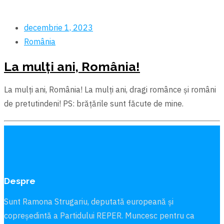
decembrie 1, 2023
România
La mulți ani, România!
La mulți ani, România! La mulți ani, dragi românce și români
de pretutindeni! PS: brăţările sunt făcute de mine.
Despre
Sunt Ramona Strugariu, deputată europeană și
copreședintă a Partidului REPER. Muncesc pentru ca