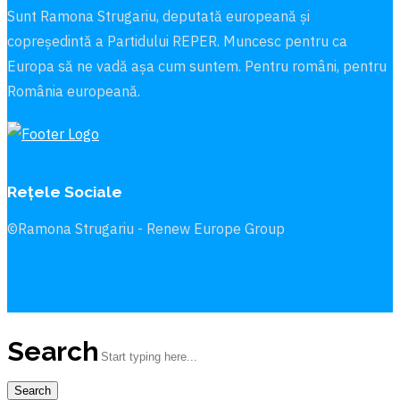
Sunt Ramona Strugariu, deputată europeană și
copreședintă a Partidului REPER. Muncesc pentru ca
Europa să ne vadă aşa cum suntem. Pentru români, pentru
România europeană.
Rețele Sociale
©Ramona Strugariu - Renew Europe Group
Search