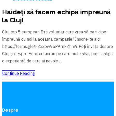
Haideți să facem echipă împreună
la Cluj!
Cluj top 5 european Eşti voluntar care vrea să participe
împreună cu noi la această campanie? Înscrie-te aici:
https://forms.gle/FZxxbwV5P9rnkZhm9 Poți învăța despre
Cluj şi despre Europa lucruri pe care nu le ştiai, poți câştiga
o experiență de care ai nevoie …
Continue Reading
Despre