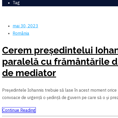
Tag
mai 30, 2023
România
Cerem preşedintelui Iohan
paralelă cu frământările di
de mediator
Preşedintele Iohannis trebuie să lase în acest moment orice al
convoace de urgență o şedință de guvern pe care să o şi pre
Continue Reading