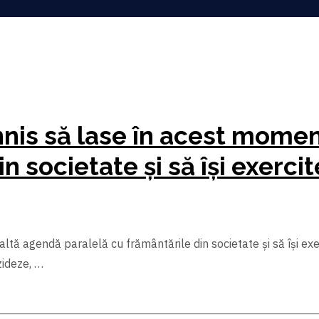
nis să lase în acest momen
n societate şi să îşi exercit
tă agendă paralelă cu frământările din societate şi să îşi exer
zideze, …