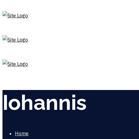
Iohannis
Home