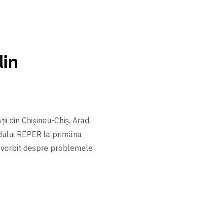
din
i din Chișineu-Chiș, Arad.
idului REPER la primăria
am vorbit despre problemele