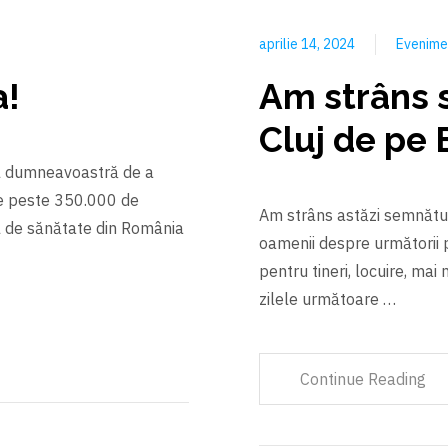
aprilie 14, 2024
Evenim
a!
Am strâns s
Cluj de pe 
ul dumneavoastră de a
de peste 350.000 de
Am strâns astăzi semnături
ul de sănătate din România
oamenii despre următorii 
pentru tineri, locuire, mai
zilele următoare …
Continue Reading