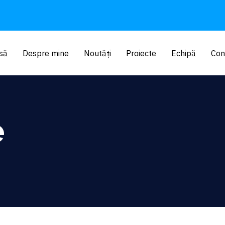
să
Despre mine
Noutăți
Proiecte
Echipă
Con
e