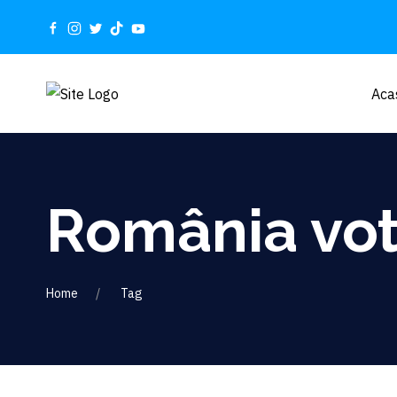
Aca
România vo
Home
Tag