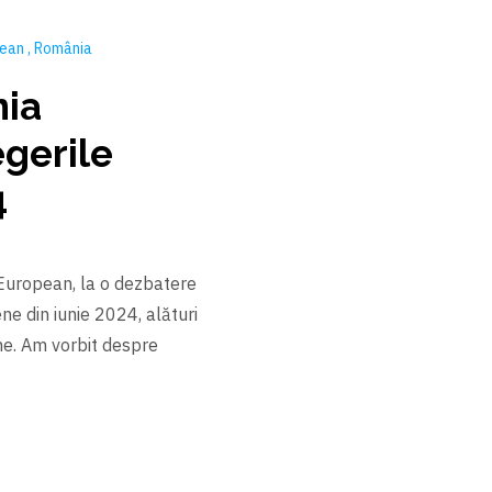
pean
România
nia
egerile
4
 European, la o dezbatere
e din iunie 2024, alături
ne. Am vorbit despre