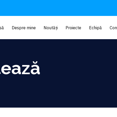
să
Despre mine
Noutăți
Proiecte
Echipă
Con
tează