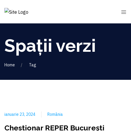
Spații verzi
Home
Tag
ianuarie 23, 2024
România
Chestionar REPER București