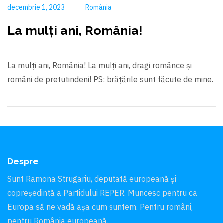
decembrie 1, 2023
România
La mulți ani, România!
La mulți ani, România! La mulți ani, dragi românce și
români de pretutindeni! PS: brăţările sunt făcute de mine.
Despre
Sunt Ramona Strugariu, deputată europeană și
copreședintă a Partidului REPER. Muncesc pentru ca
Europa să ne vadă aşa cum suntem. Pentru români,
pentru România europeană.