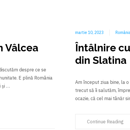
martie 10, 2023
Români
in Vâlcea
Întâlnire c
din Slatina
e discutăm despre ce se
munitate. E plină România
Am început ziua bine, la o
 şi …
trecut să îi salutăm, împ
ocazie, că cel mai tânăr si
Continue Reading