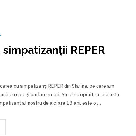
a
u simpatizanții REPER
 cafea cu simpatizanți REPER din Slatina, pe care am
reună cu colegi parlamentari. Am descoperit, cu această
mpatizant al nostru de aici are 18 ani, este o …