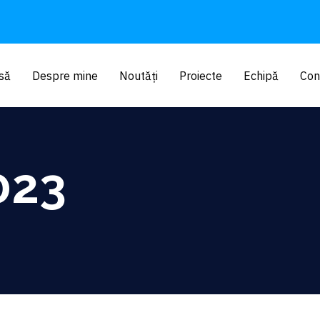
să
Despre mine
Noutăți
Proiecte
Echipă
Con
023