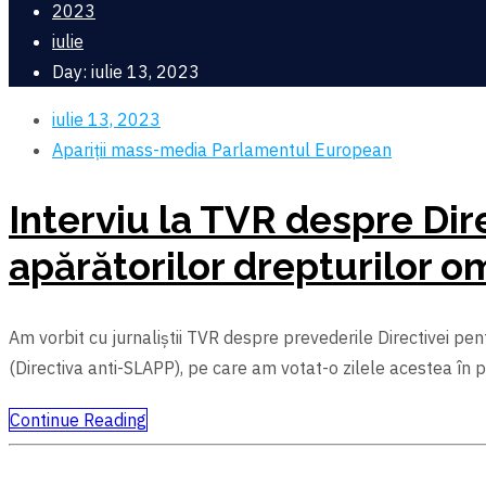
2023
iulie
Day: iulie 13, 2023
iulie 13, 2023
Apariții mass-media
Parlamentul European
Interviu la TVR despre Dire
apărătorilor drepturilor o
Am vorbit cu jurnaliștii TVR despre prevederile Directivei pent
(Directiva anti-SLAPP), pe care am votat-o zilele acestea în 
Continue Reading