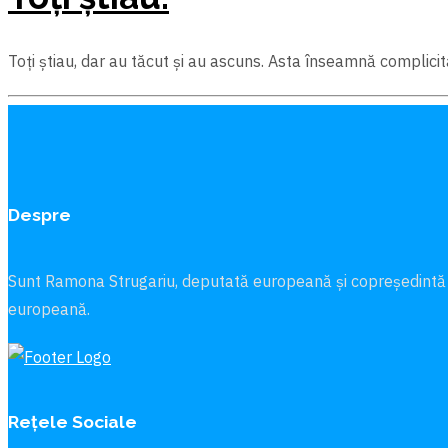
Toți ştiau, dar au tăcut şi au ascuns. Asta înseamnă complicit
Despre
Sunt Ramona Strugariu, deputată europeană și copreședintă
europeană.
Rețele Sociale