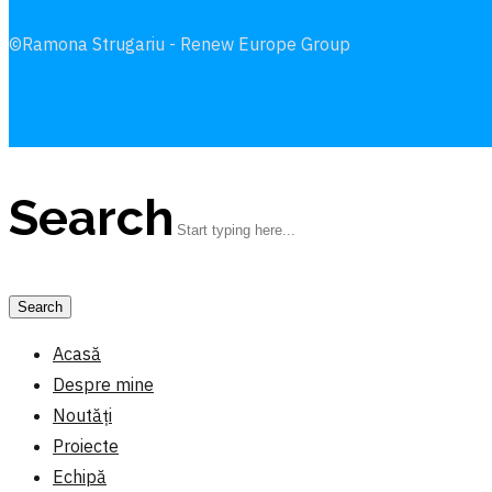
©Ramona Strugariu - Renew Europe Group
Search
Acasă
Despre mine
Noutăți
Proiecte
Echipă