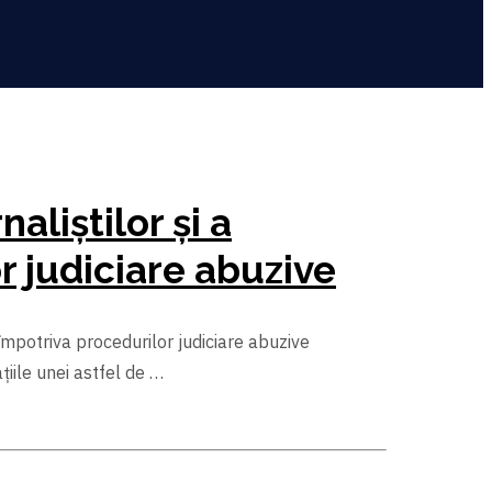
aliștilor și a
r judiciare abuzive
 împotriva procedurilor judiciare abuzive
iile unei astfel de …