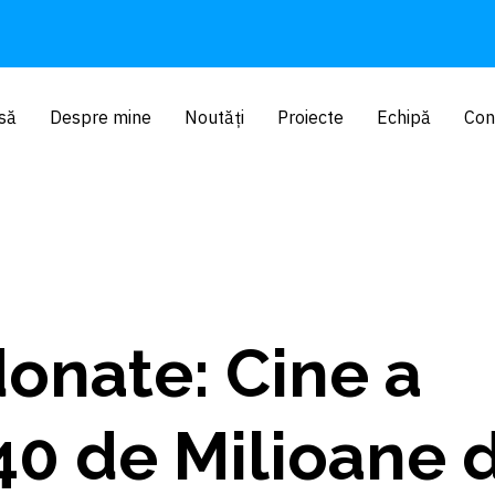
să
Despre mine
Noutăți
Proiecte
Echipă
Con
onate: Cine a
40 de Milioane 