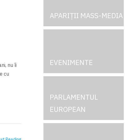
APARIȚII MASS-MEDIA
EVENIMENTE
i, nu îi
e cu
PARLAMENTUL
EUROPEAN
xt Reading