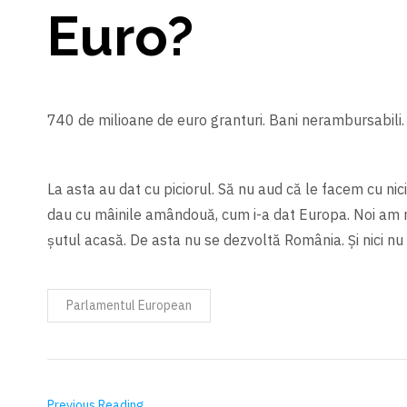
Euro?
740 de milioane de euro granturi. Bani nerambursabili. 10
La asta au dat cu piciorul. Să nu aud că le facem cu ni
dau cu mâinile amândouă, cum i-a dat Europa. Noi am mu
şutul acasă. De asta nu se dezvoltă România. Şi nici nu
Parlamentul European
Previous Reading