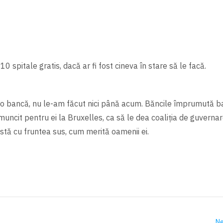
 spitale gratis, dacă ar fi fost cineva în stare să le facă.
cio bancă, nu le-am făcut nici până acum. Băncile împrumută ban
ncit pentru ei la Bruxelles, ca să le dea coaliția de guvernar
 stă cu fruntea sus, cum merită oamenii ei.
Ne