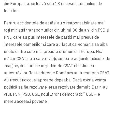
din Europa, raportează sub 18 decese la un milion de
locuitori.
Pentru accidentele de astăzi au o reaponsabilitate mai
toți miniștrii transporturilor din ultimii 30 de ani, din PSD și
PNL, care au pus interesele de partid mai presus de
interesele oamenilor și care au făcut ca România să aibă
unele dintre cele mai proaste drumuri din Europa. Nici
măcar CSAT nu a salvat vieți, cu toate acțiunile ridicole, de
imagine, de a aduce în şedințele CSAT chestiunea
autostrăzilor. Toate durerile României au trecut prin CSAT.
Au trecut ridicol şi aproape degeaba. Dacă exista voința
politică să fie rezolvate, erau rezolvate demult. Dar n-au
vrut. FSN, PSD, USL, noul „front democratic” USL – e
mereu aceeaşi poveste.