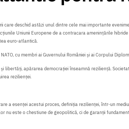
orii care deschid astăzi unul dintre cele mai importante eveni
 acțiunile Uniunii Europene de a contracara amenințările hibride 
tea euro-atlantică.
i ai NATO, cu membri ai Guvernului României și ai Corpului Diplom
 şi libertăți, apărarea democrației înseamnă reziliență. Societatea 
irea rezilienței.
re a esenței acestui proces, definiția rezilienței, într-un mediu
or nu este o chestiune de geopolitică, ci de garanții fundamen