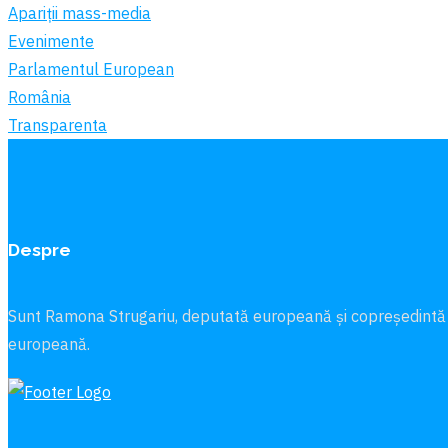
Apariții mass-media
Evenimente
Parlamentul European
România
Transparenta
Despre
Sunt Ramona Strugariu, deputată europeană și copreședintă
europeană.