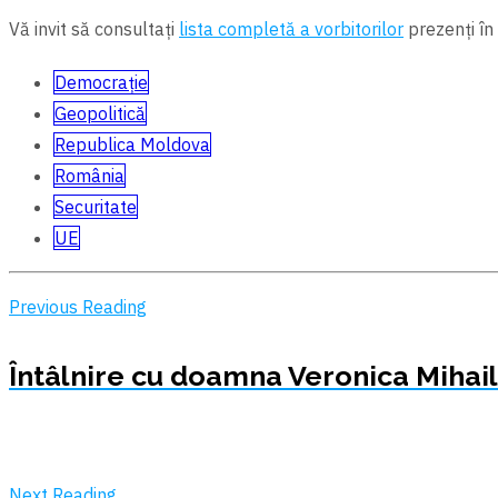
Vă invit să consultați
lista completă a vorbitorilor
prezenți în
Democrație
Geopolitică
Republica Moldova
România
Securitate
UE
Previous Reading
Întâlnire cu doamna Veronica Mihail
Next Reading