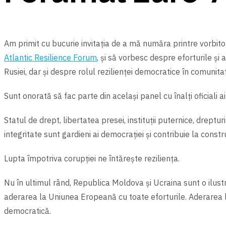
Am primit cu bucurie invitația de a mă număra printre vorbit
Atlantic Resilience Forum
, și să vorbesc despre eforturile și
Rusiei, dar şi despre rolul rezilienței democratice în comunita
Sunt onorată să fac parte din același panel cu
înalți oficial
Statul de drept, libertatea presei, instituții puternice, drepturi
integritate sunt gardieni ai democrației şi contribuie la constru
Lupta împotriva corupției ne întăreşte reziliența.
Nu în ultimul rând, Republica Moldova şi Ucraina sunt o ilustra
aderarea la Uniunea Eropeană cu toate eforturile. Aderarea l
democratică.