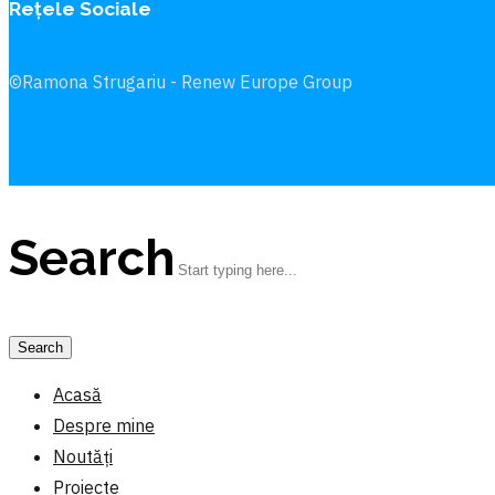
Rețele Sociale
©Ramona Strugariu - Renew Europe Group
Search
Acasă
Despre mine
Noutăți
Proiecte