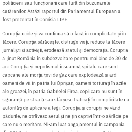
politicienii sau funcționarii care fură din buzunarele
cetățenilor.
Astăzi raportul din Parlamentul European a
fost prezentat în Comisia LIBE.
Corupția ucide şi va continua să o facă în complicitate şi în
tăcere. Corupția sărăceşte, distruge vieți, reduce la tăcere
jurnalişti şi activişti, erodează statul şi democrația. Corupția
a ținut România în subdezvoltare pentru mai bine de 30 de
ani. Corupția şi nepotismul înseamnă spitale care sunt
capcane ale morții, țevi de gaz care explodează şi ard
oameni de vii, în patria lui Oprişan, oameni torturați în azile
ale groazei, în patria Gabrielei Firea, copii care nu sunt în
siguranță pe stradă sau sfârşesc traficați în complicitate cu
autorități de aplicare a legii. Corupția şi corupții ne vând
pădurile, ne otrăvesc aerul şi ne țin captivi într-o sărăcie pe
care nu o merităm. Mi-am luat angajamentul în campania