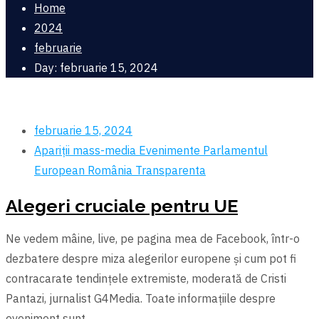
Home
2024
februarie
Day: februarie 15, 2024
februarie 15, 2024
Apariții mass-media
Evenimente
Parlamentul
European
România
Transparenta
Alegeri cruciale pentru UE
Ne vedem mâine, live, pe pagina mea de Facebook, într-o
dezbatere despre miza alegerilor europene și cum pot fi
contracarate tendințele extremiste, moderată de Cristi
Pantazi, jurnalist G4Media. Toate informațiile despre
eveniment sunt .