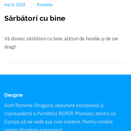
mai 4, 2024
România
Sărbători cu bine
Vă doresc sărbători cu bine, alături de familie și de cei
dragi!
Despre
Sunt Ramona Strugariu, deputată europeană și
copreședintă a Partidului REPER. Muncesc pentru ca
Europa să ne vadă aşa cum suntem. Pentru români,
pentru România europeană.