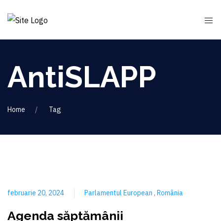
AntiSLAPP
Home
Tag
februarie 20, 2024
Parlamentul European
România
Agenda săptămânii