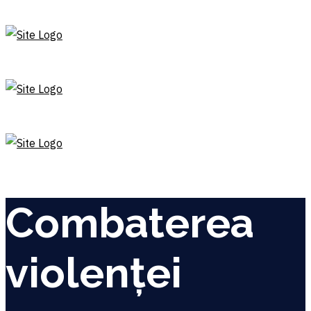
Combaterea
violenței