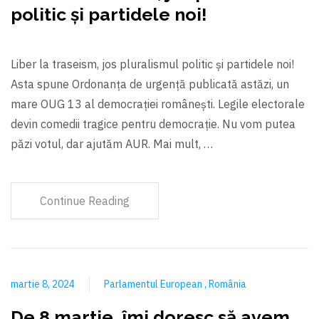
politic şi partidele noi!
Liber la traseism, jos pluralismul politic şi partidele noi!
Asta spune Ordonanța de urgență publicată astăzi, un
mare OUG 13 al democrației româneşti. Legile electorale
devin comedii tragice pentru democrație. Nu vom putea
păzi votul, dar ajutăm AUR. Mai mult, …
Continue Reading
martie 8, 2024
Parlamentul European
România
De 8 martie, îmi doresc să avem