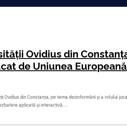
sității Ovidius din Constan
i jucat de Uniunea European
tății Ovidius din Constanța, pe tema dezinformării și a rolului
batere aplicată și interactivă, …