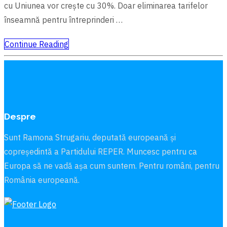
cu Uniunea vor creşte cu 30%. Doar eliminarea tarifelor
înseamnă pentru întreprinderi …
Continue Reading
Despre
Sunt Ramona Strugariu, deputată europeană și
copreședintă a Partidului REPER. Muncesc pentru ca
Europa să ne vadă aşa cum suntem. Pentru români, pentru
România europeană.