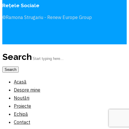
Rețele Sociale
©Ramona Strugariu - Renew Europe Group
Search
Acasă
Despre mine
Noutăți
Proiecte
Echipă
Contact