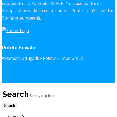
copreședintă a Partidului REPER. Muncesc pentru ca
Europa să ne vadă aşa cum suntem. Pentru români, pentru
România europeană.
Rețele Sociale
©Ramona Strugariu - Renew Europe Group
Search
Acasă