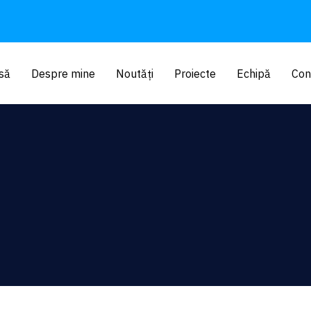
să
Despre mine
Noutăți
Proiecte
Echipă
Con