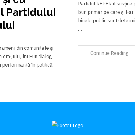
Partidul REPER îl susține 
l Partidului
bun primar pe care şi l-ar
binele public sunt determin
lui
…
 oamenii din comunitate şi
Continue Reading
 orașului, într-un dialog
i performanță în politică.