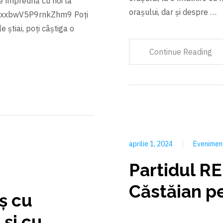
pe împreună cu noi la
orașului, dar și despre …
e/FZxxbwV5P9rnkZhm9 Poți
 ştiai, poți câştiga o
Continue Reading
aprilie 1, 2024
Evenime
Partidul RE
Căstăian pe
iş cu
şi cu