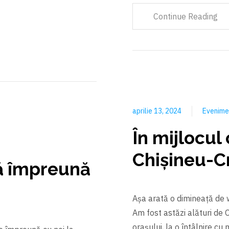
Continue Reading
aprilie 13, 2024
Evenim
În mijlocul
Chișineu-Cr
ă împreună
Așa arată o dimineață de w
Am fost astăzi alături de 
orașului, la o întâlnire c