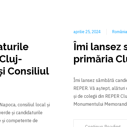
aprilie 25, 2024
Români
aturile
Îmi lansez
Cluj-
primăria C
i Consiliul
Îmi lansez sâmbătă candid
REPER. Vă aştept, alături 
și de colegii din REPER Cl
Monumentului Memorandiș
apoca, consiliul local și
verde şi candidaturile
ne şi competente de
Continue Reading