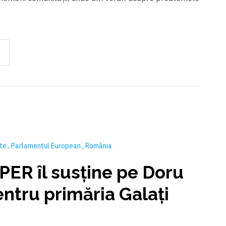
nte
Parlamentul European
România
PER îl susține pe Doru
ntru primăria Galați