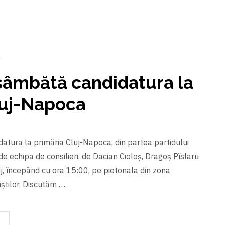
a
 sâmbătă candidatura la
luj-Napoca
atura la primăria Cluj-Napoca, din partea partidului
de echipa de consilieri, de Dacian Cioloş, Dragoș Pîslaru
uj, începând cu ora 15:00, pe pietonala din zona
tilor. Discutăm …