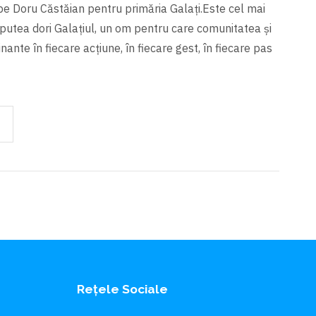
pe Doru Căstăian pentru primăria Galați.Este cel mai
 putea dori Galațiul, un om pentru care comunitatea şi
ante în fiecare acțiune, în fiecare gest, în fiecare pas
Rețele Sociale