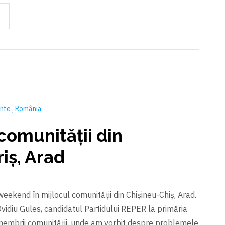
ente
România
 comunității din
iș, Arad
eekend în mijlocul comunității din Chișineu-Chiș, Arad.
Ovidiu Gules, candidatul Partidului REPER la primăria
u membrii comunității, unde am vorbit despre problemele