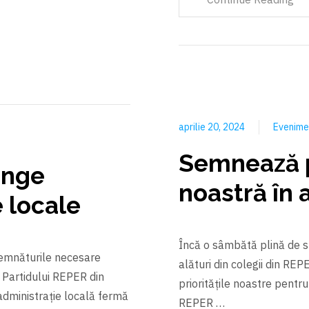
aprilie 20, 2024
Evenim
Semnează p
ânge
noastră în a
e locale
Încă o sâmbătă plină de s
emnăturile necesare
alături din colegii din RE
e Partidului REPER din
prioritățile noastre pentru 
administrație locală fermă
REPER …