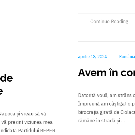
Continue Reading
aprilie 18, 2024
Români
Avem în con
 de
e
Datorită vouă, am strâns
Împreună am câștigat o pr
birocrația girată de Ciola
Napoca și vreau să vă
rămâne în stradă și …
 vă prezint viziunea mea
andidata Partidului REPER