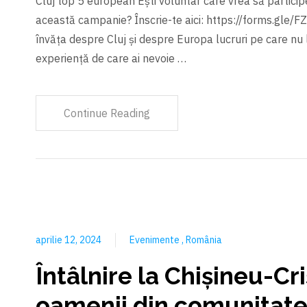
Cluj top 5 european Eşti voluntar care vrea să partici
această campanie? Înscrie-te aici: https://forms.gl
învăța despre Cluj şi despre Europa lucruri pe care nu le
experiență de care ai nevoie …
Continue Reading
aprilie 12, 2024
Evenimente
România
Întâlnire la Chişineu-Cr
oamenii din comunitate 