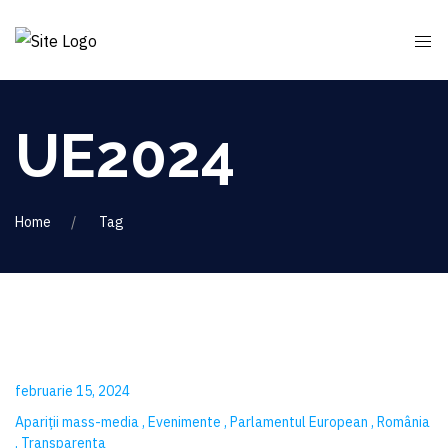
UE2024
Home
Tag
februarie 15, 2024
Apariții mass-media
Evenimente
Parlamentul European
România
Transparenta