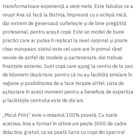
transformatoare experiență a vieții mele. Este fabulos ce a
reuşit Ana să facă la Bistrița, împreună cu o echipă mică,
dar extrem de generoasă sufleteşte şi de bine pregătită
profesional, pentru aceşti copii. Este un model de bune
practici care ar putea fi replicat la nivel național şi poate
chiar european, statul este cel care are în primul rând
nevoie de astfel de modele şi parteneriate, ele trebuie
finanțate sistemic. Sunt copii care ajung la centru de la zeci
de kilometri depărtare, pentru că nu au facilități similare în
regiune şi posibilitatea de a face terapie altfel. Lista de
aşteptare în acest moment pentru a beneficia de expertiza
şi facilitățile centrului este de doi ani.
„Micul Prinț” este o inițiativă 100% privată. Cu toate
acestea, Ana a format în ultimii ani peste 3000 de cadre
didactice, gratuit, ca sa poată lucra cu copii din spectrul