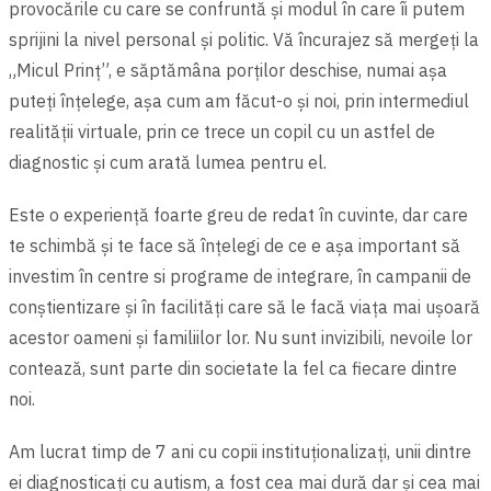
provocările cu care se confruntă și modul în care îi putem
sprijini la nivel personal și politic. Vă încurajez să mergeți la
„Micul Prinț”, e săptămâna porților deschise, numai aşa
puteți înțelege, aşa cum am făcut-o şi noi, prin intermediul
realității virtuale, prin ce trece un copil cu un astfel de
diagnostic şi cum arată lumea pentru el.
Este o experiență foarte greu de redat în cuvinte, dar care
te schimbă și te face să înțelegi de ce e așa important să
investim în centre si programe de integrare, în campanii de
conștientizare și în facilități care să le facă viața mai ușoară
acestor oameni şi familiilor lor. Nu sunt invizibili, nevoile lor
contează, sunt parte din societate la fel ca fiecare dintre
noi.
Am lucrat timp de 7 ani cu copii instituționalizați, unii dintre
ei diagnosticați cu autism, a fost cea mai dură dar şi cea mai