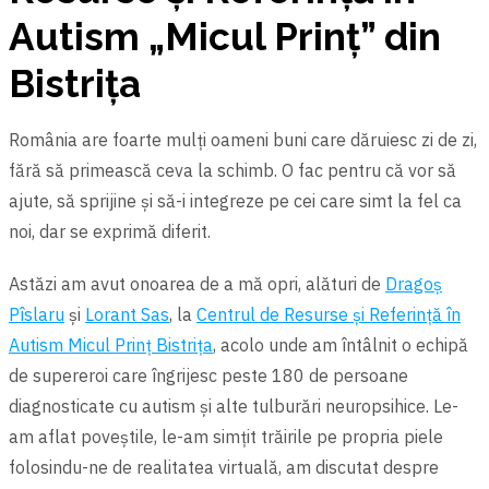
Autism „Micul Prinţ” din
Bistriţa
România are foarte mulți oameni buni care dăruiesc zi de zi,
fără să primească ceva la schimb. O fac pentru că vor să
ajute, să sprijine și să-i integreze pe cei care simt la fel ca
noi, dar se exprimă diferit.
Astăzi am avut onoarea de a mă opri, alături de
Dragoș
Pîslaru
și
Lorant Sas
, la
Centrul de Resurse şi Referinţă în
Autism Micul Prinţ Bistriţa
, acolo unde am întâlnit o echipă
de supereroi care îngrijesc peste 180 de persoane
diagnosticate cu autism și alte tulburări neuropsihice. Le-
am aflat poveștile, le-am simțit trăirile pe propria piele
folosindu-ne de realitatea virtuală, am discutat despre