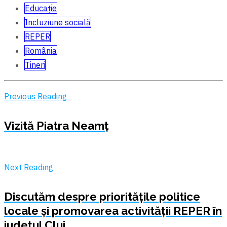
Educație
Incluziune socială
REPER
România
Tineri
Previous Reading
Vizită Piatra Neamț
Next Reading
Discutăm despre prioritățile politice
locale şi promovarea activității REPER în
județul Cluj