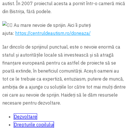
autist. În 2007 proiectul acesta a pornit într-o cameră mică
din Bistrița, fără podele.
Au mare nevoie de sprijin. Aici îi puteți
ajuta:
https://centruldeautism.ro/doneaza/
Iar dincolo de sprijinul punctual, este o nevoie enormă ca
statul şi autoritățile locale să investească şi să atragă
finanțare europeană pentru ca astfel de proiecte să se
poată extinde, în beneficiul comunității. Aceşti oameni au
tot ce le trebuie ca expertiză, entuziasm, putere de muncă,
ambiția de a ajunge cu soluțiile lor către tot mai mulți dintre
cei care au nevoie de sprijin. Haideți să le dăm resursele
necesare pentru dezvoltare.
Dezvoltare
Drepturile copilului