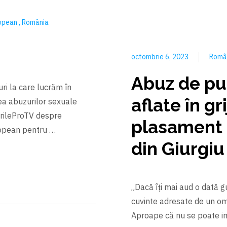
ropean
România
octombrie 6, 2023
Româ
Abuz de pu
ri la care lucrăm în
aflate în gr
a abuzurilor sexuale
tirileProTV despre
plasament 
ropean pentru …
din Giurgiu
„Dacă îţi mai aud o dată gu
cuvinte adresate de un om 
Aproape că nu se poate ima