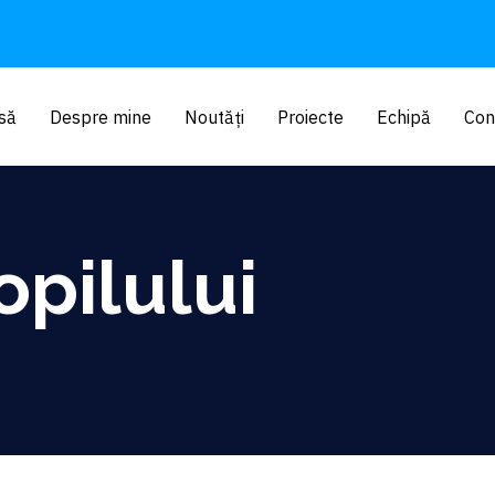
să
Despre mine
Noutăți
Proiecte
Echipă
Con
opilului