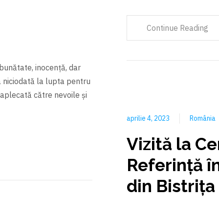
Continue Reading
 bunătate, inocență, dar
niciodată la lupta pentru
plecată către nevoile și
aprilie 4, 2023
România
Vizită la C
Referinţă î
din Bistriţa