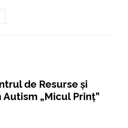
entrul de Resurse şi
n Autism „Micul Prinţ”