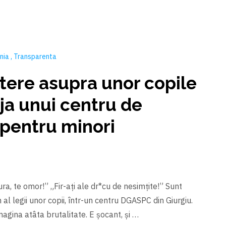
nia
Transparenta
tere asupra unor copile
ija unui centru de
pentru minori
ra, te omor!” „Fir-aţi ale dr*cu de nesimţite!” Sunt
al legii unor copii, într-un centru DGASPC din Giurgiu.
gina atâta brutalitate. E şocant, şi …