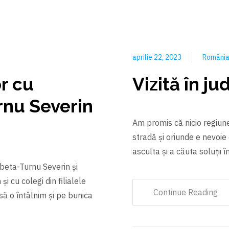
aprilie 22, 2023
Români
or cu
Vizită în ju
rnu Severin
Am promis că nicio regiun
stradă și oriunde e nevoie
asculta și a căuta soluți
obeta-Turnu Severin și
i cu colegi din filialele
Continue Reading
să o întâlnim şi pe bunica