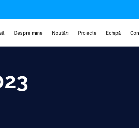
să
Despre mine
Noutăți
Proiecte
Echipă
Con
023