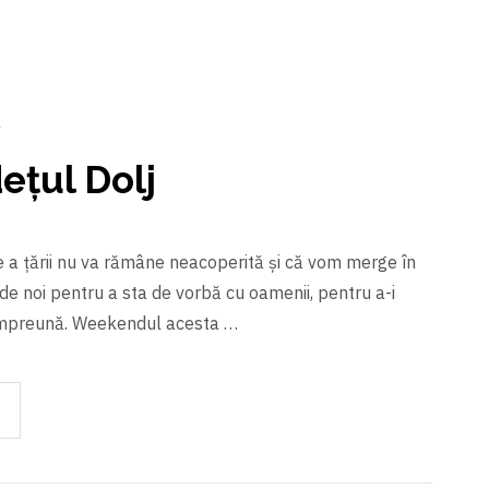
a
dețul Dolj
e a țării nu va rămâne neacoperită și că vom merge în
 de noi pentru a sta de vorbă cu oamenii, pentru a-i
i împreună. Weekendul acesta …