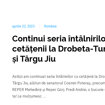
aprilie 22, 2023
România
Continui seria întâlniril
cetățenii la Drobeta-Tu
și Târgu Jiu
Astăzi am continuat seria întâlnirilor cu cetățenii la Dr
Târgu Jiu, alături de senatorul Cosmin Poteraș, precum ş
REPER Mehedinți și Reper Gorj. Predi Andrei, o bucurie 
ta! Le mulțumesc …