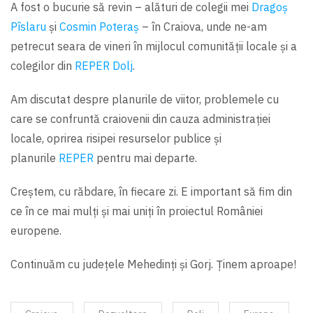
A fost o bucurie să revin – alături de colegii mei
Dragoș
Pîslaru
și
Cosmin Poteraș
– în Craiova, unde ne-am
petrecut seara de vineri în mijlocul comunității locale și a
colegilor din
REPER Dolj
.
Am discutat despre planurile de viitor, problemele cu
care se confruntă craiovenii din cauza administrației
locale, oprirea risipei resurselor publice și
planurile
REPER
pentru mai departe.
Creștem, cu răbdare, în fiecare zi. E important să fim din
ce în ce mai mulți şi mai uniți în proiectul României
europene.
Continuăm cu județele Mehedinți și Gorj. Ținem aproape!