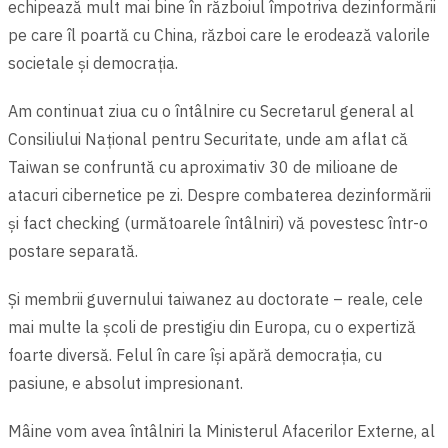
echipează mult mai bine în războiul împotriva dezinformării
pe care îl poartă cu China, război care le erodează valorile
societale şi democrația.
Am continuat ziua cu o întâlnire cu Secretarul general al
Consiliului Național pentru Securitate, unde am aflat că
Taiwan se confruntă cu aproximativ 30 de milioane de
atacuri cibernetice pe zi. Despre combaterea dezinformării
şi fact checking (următoarele întâlniri) vă povestesc într-o
postare separată.
Şi membrii guvernului taiwanez au doctorate – reale, cele
mai multe la şcoli de prestigiu din Europa, cu o expertiză
foarte diversă. Felul în care îşi apără democrația, cu
pasiune, e absolut impresionant.
Mâine vom avea întâlniri la Ministerul Afacerilor Externe, al