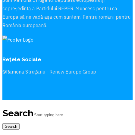
Sunt Ramona Strugariu, deputată europeană și
copreședintă a Partidului REPER. Muncesc pentru ca
Europa să ne vadă aşa cum suntem. Pentru români, pentru
România europeană.
Rețele Sociale
©Ramona Strugariu - Renew Europe Group
Search