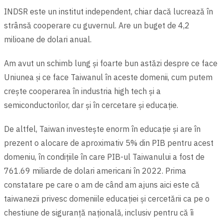
INDSR este un institut independent, chiar dacă lucrează în
strânsă cooperare cu guvernul. Are un buget de 4,2
milioane de dolari anual.
Am avut un schimb lung şi foarte bun astăzi despre ce face
Uniunea ṣi ce face Taiwanul în aceste domenii, cum putem
creşte cooperarea în industria high tech şi a
semiconductorilor, dar şi în cercetare şi educație.
De altfel, Taiwan investeşte enorm în educație şi are în
prezent o alocare de aproximativ 5% din PIB pentru acest
domeniu, în condițiile în care PIB-ul Taiwanului a fost de
761.69 miliarde de dolari americani în 2022. Prima
constatare pe care o am de când am ajuns aici este că
taiwanezii privesc domeniile educației şi cercetării ca pe o
chestiune de siguranță națională, inclusiv pentru că îi