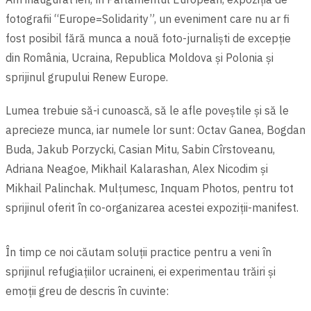
fotografii “Europe=Solidarity”, un eveniment care nu ar fi
fost posibil fără munca a nouă foto-jurnaliști de excepție
din România, Ucraina, Republica Moldova și Polonia și
sprijinul grupului Renew Europe.
Lumea trebuie să-i cunoască, să le afle poveștile și să le
aprecieze munca, iar numele lor sunt: Octav Ganea, Bogdan
Buda, Jakub Porzycki, Casian Mitu, Sabin Cîrstoveanu,
Adriana Neagoe, Mikhail Kalarashan, Alex Nicodim și
Mikhail Palinchak. Mulțumesc, Inquam Photos, pentru tot
sprijinul oferit în co-organizarea acestei expoziții-manifest.
În timp ce noi căutam soluții practice pentru a veni în
sprijinul refugiațiilor ucraineni, ei experimentau trăiri și
emoții greu de descris în cuvinte: