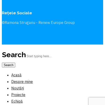
Rețele Sociale
©Ramona Strugariu - Renew Europe Group
Search
Acasă
Despre mine
Noutăți
Proiecte
Echipă