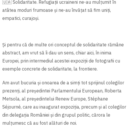
🇺🇦 Solidaritate. Refugiații ucraineni ne-au mulțumit în
atâtea moduri frumoase și ne-au învățat să fim uniți,
empatici, curajoși.
Și pentru că de multe ori conceptul de solidaritate rămâne
abstract, am vrut să îi dau un sens, chiar aici, în inima
Europei, prin intermediul acestei expoziții de fotografii cu
exemple concrete de solidaritate, la frontiere.
Am avut bucuria și onoarea de a simți tot sprijinul colegilor
prezenți, al președintei Parlamentului European, Roberta
Metsola, al președintelui Renew Europe, Stéphane
Séjourné, care au inaugurat expoziția, precum și al colegilor
din delegația României şi din grupul politic, cărora le
mulțumesc că au fost alături de noi.