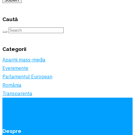
SUBMIT
Caută
Categorii
Apariții mass-media
Evenimente
Parlamentul European
România
Transparenta
Despre