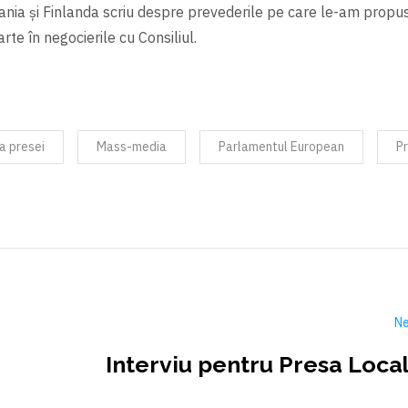
tuania și Finlanda scriu despre prevederile pe care le-am propu
rte în negocierile cu Consiliul.
a presei
Mass-media
Parlamentul European
P
Ne
Interviu pentru Presa Local