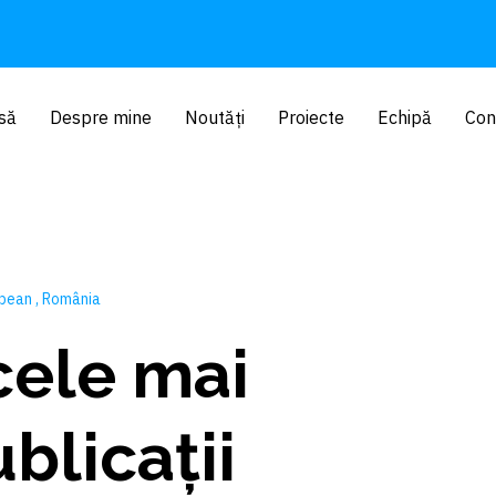
să
Despre mine
Noutăți
Proiecte
Echipă
Con
opean
România
cele mai
blicații