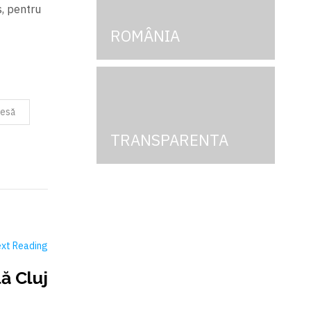
s, pentru
ROMÂNIA
resă
TRANSPARENTA
xt Reading
ă Cluj