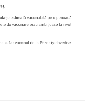
eț.
pulație estimată vaccinabilă pe o perioadă
tele de vaccinare erau ambițioase la nivel
zi. Iar vaccinul de la Pfizer îşi dovedise