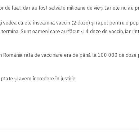
 de luat, dar au fost salvate milioane de vieți. Iar ele nu au pr
eți vedea că ele înseamnă vaccin (2 doze) şi rapel pentru o po
 termina. Sunt oameni care au făcut şi 4 doze de vaccin, iar țin
în România rata de vaccinare era de până la 100 000 de doze pe 
tate şi avem încredere în justiție.