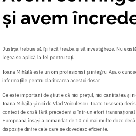
şi avem încreder
Justiția trebuie să îşi facă treaba şi să investigheze. Nu exist
legea se aplică la fel pentru toți.
Ioana Mihăilă este un om profesionist şi integru. Aşa o cunosc
informațiile pentru clarificarea acestui dosar.
Ce este important de ştiut e că nici prețul,
nici cantitatea și n
Ioana Mihăilă și nici de Vlad Voiculescu. Toate fuseseră dec
context de criză fără precedent şi într-un efort transnațional
Europeană însăşi a comandat de 10 ori mai multe doze decât p
dispoziție dintre cele care se dovedesc eficiente.