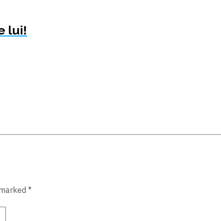
 lui!
 marked *