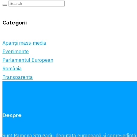
Categorii
Apariții mass-media
Evenimente
Parlamentul European
România
Transparenta
Despre
Sunt Ramona Strugariu, deputată europeană și copreședintă