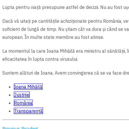
Lupta pentru viață presupune astfel de decizii. Nu au fost uşor
Dacă vă uitați pe cantitățile achiziționate pentru România, v
suficient de lungă de timp. Nu ştiam cât va dura şi când se va
european. În multe state membre au fost atinse.
La momentul la care Ioana Mihăilă era ministru al sănătății, 
eficacitatea în lupta contra virusului.
Suntem alături de Ioana. Avem convingerea că se va face drep
Ioana Mihăilă
Justiție
România
Transparență
Previous Reading