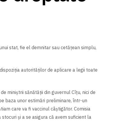
l unui stat, fie el demnitar sau cetățean simplu,
poziția autorităților de aplicare a legii toate
de miniștrii sănătății din guvernul Cîțu, nici de
e baza unor estimări preliminare, într-un
tiam care va fi vaccinul câştigător. Comisia
tocuri şi a se asigura că avem suficient la