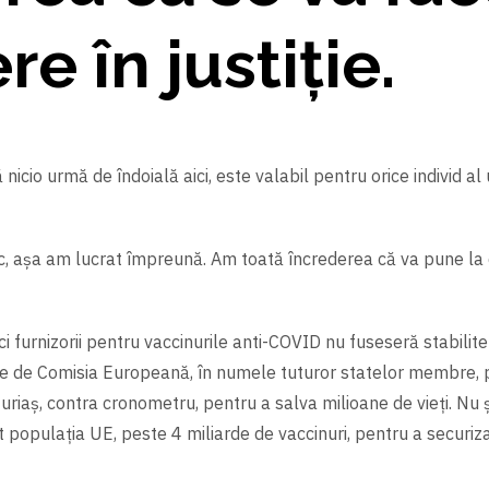
e în justiție.
ă nicio urmă de îndoială aici, este valabil pentru orice individ a
, aşa am lucrat împreună. Am toată încrederea că va pune la dis
ici furnizorii pentru vaccinurile anti-COVID nu fuseseră stabilite 
ise de Comisia Europeană, în numele tuturor statelor membre, p
 uriaş, contra cronometru, pentru a salva milioane de vieți. Nu ş
opulația UE, peste 4 miliarde de vaccinuri, pentru a securiza s