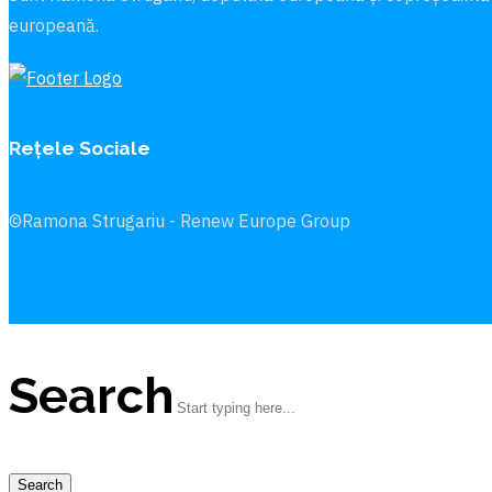
europeană.
Rețele Sociale
©Ramona Strugariu - Renew Europe Group
Search