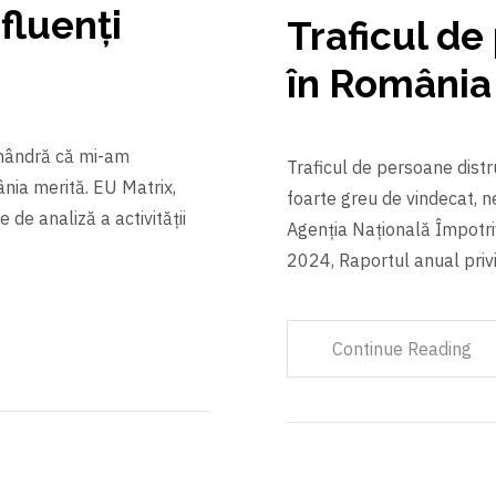
nfluenți
Traficul d
în România
 mândră că mi-am
Traficul de persoane distru
nia merită. EU Matrix,
foarte greu de vindecat, 
de analiză a activității
Agenția Națională Împotriv
2024, Raportul anual pri
Continue Reading