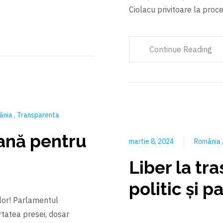
Ciolacu privitoare la proc
Continue Reading
ânia
Transparenta
ană pentru
martie 8, 2024
România
Liber la tr
politic şi p
lor! Parlamentul
tatea presei, dosar