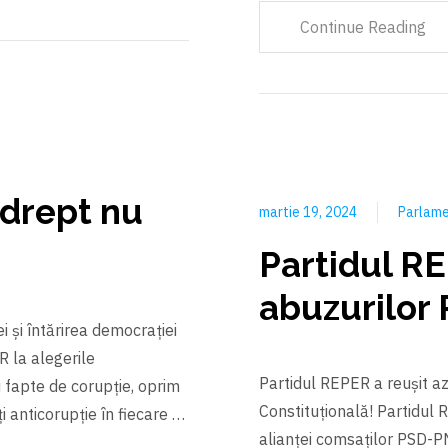
Continue Reading
 drept nu
martie 19, 2024
Parlame
Partidul RE
abuzurilor
i și întărirea democrației
 la alegerile
Partidul REPER a reușit azi
 fapte de corupție, oprim
Constituțională! Partidul 
ăți anticorupție în fiecare …
alianței comsaților PSD-P