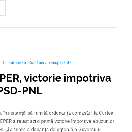
ntul European
România
Transparenta
PER, victorie împotriva
 PSD-PNL
, în instanță, să trimită ordonanța comasării la Curtea
REPER a reușit azi o primă victorie împotriva abuzurilor
NL și a trimis ordonanța de urgență a Guvernului