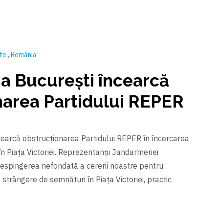
nte
România
a București încearcă
narea Partidului REPER
earcă obstrucționarea Partidului REPER în încercarea
n Piața Victoriei. Reprezentanții Jandarmeriei
respingerea nefondată a cererii noastre pentru
trângere de semnături în Piața Victoriei, practic