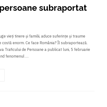
e persoane subraportat
ge vieți tinere și familii, aduce suferințe și traume
ne costă enorm. Ce face România? Îl subraportează.
a Traficului de Persoane a publicat luni, 5 februarie
vind fenomenul …