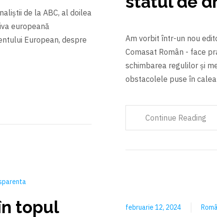
statul de d
aliștii de la ABC, al doilea
ctiva europeană
Am vorbit într-un nou edi
entului European, despre
Comasat Român - face praf
schimbarea regulilor și me
obstacolele puse în calea
Continue Reading
sparenta
în topul
februarie 12, 2024
Româ