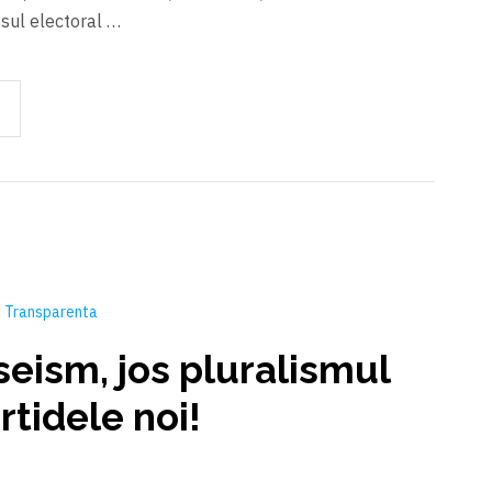
esul electoral …
Transparenta
aseism, jos pluralismul
artidele noi!