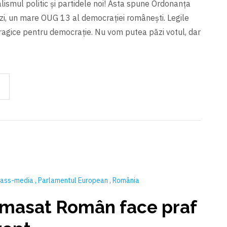
alismul politic şi partidele noi! Asta spune Ordonanța
zi, un mare OUG 13 al democrației româneşti. Legile
tragice pentru democrație. Nu vom putea păzi votul, dar
 mass-media
Parlamentul European
România
omasat Român face praf