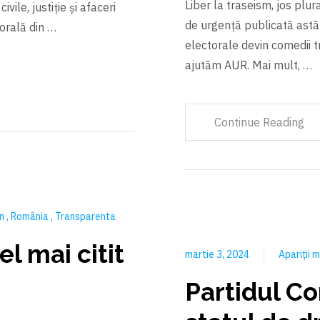
Liber la traseism, jos plur
vile, justiție și afaceri
de urgență publicată astă
orală din …
electorale devin comedii 
ajutăm AUR. Mai mult, …
Continue Reading
an
România
Transparenta
el mai citit
martie 3, 2024
Apariții
Partidul C