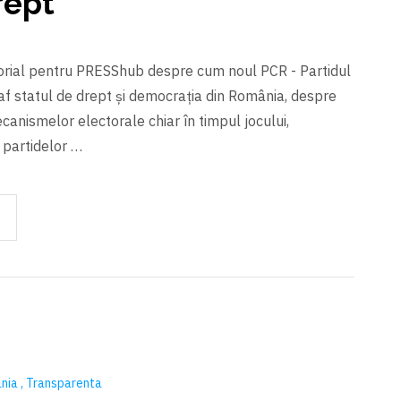
rept
torial pentru PRESShub despre cum noul PCR - Partidul
 statul de drept și democrația din România, despre
canismelor electorale chiar în timpul jocului,
 partidelor …
nia
Transparenta