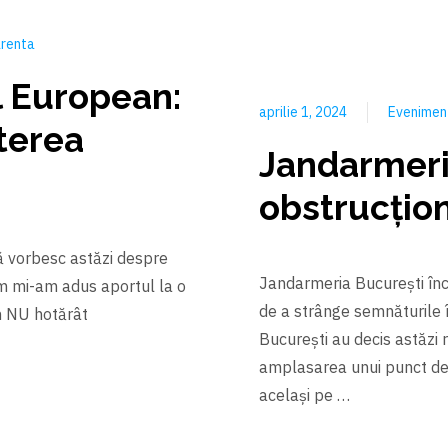
renta
l European:
aprilie 1, 2024
Evenime
terea
Jandarmeri
obstrucțio
vă vorbesc astăzi despre
Jandarmeria București înc
um mi-am adus aportul la o
de a strânge semnăturile î
n NU hotărât
București au decis astăzi 
amplasarea unui punct de s
același pe …