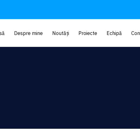
să
Despre mine
Noutăți
Proiecte
Echipă
Con