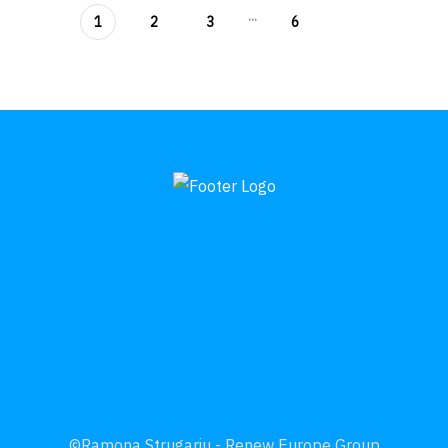
...
1
2
3
6
©Ramona Strugariu - Renew Europe Group