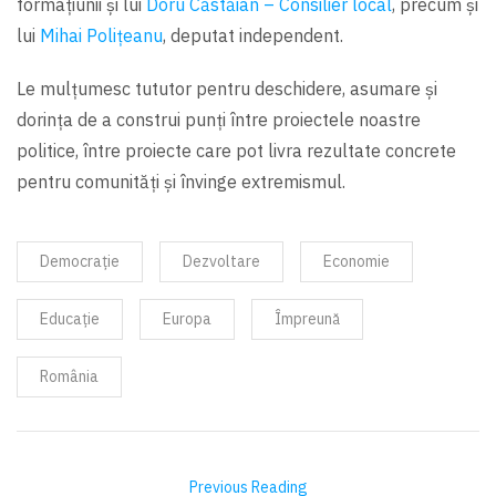
formațiunii și lui
Doru Căstăian – Consilier local
, precum și
lui
Mihai Polițeanu
, deputat independent.
Le mulțumesc tututor pentru deschidere, asumare și
dorința de a construi punți între proiectele noastre
politice, între proiecte care pot livra rezultate concrete
pentru comunități și învinge extremismul.
Democrație
Dezvoltare
Economie
Educație
Europa
Împreună
România
Previous Reading