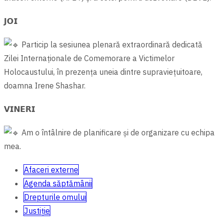
𝗝𝗢𝗜
Particip la sesiunea plenară extraordinară dedicată
Zilei Internaționale de Comemorare a Victimelor
Holocaustului, în prezența uneia dintre supraviețuitoare,
doamna Irene Shashar.
𝗩𝗜𝗡𝗘𝗥𝗜
Am o întâlnire de planificare și de organizare cu echipa
mea.
Afaceri externe
Agenda săptămânii
Drepturile omului
Justiție