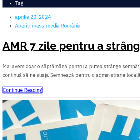
Tag
aprilie 20, 2024
Apariții mass-media
România
AMR 7 zile pentru a strâng
Mai avem doar o săptămână pentru a putea strânge semnăturile
continuă să ne susții. Semnează pentru o administrație local
Continue Reading