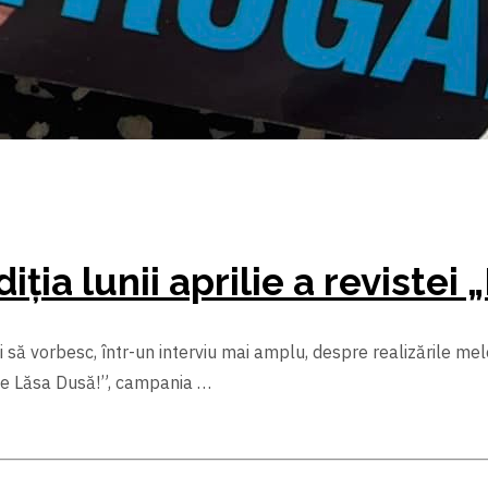
ția lunii aprilie a revistei
 și să vorbesc, într-un interviu mai amplu, despre realizările m
u Te Lăsa Dusă!”, campania …