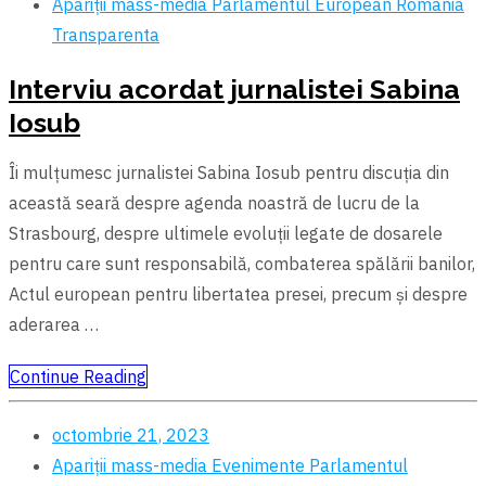
Apariții mass-media
Parlamentul European
România
Transparenta
Interviu acordat jurnalistei Sabina
Iosub
Îi mulțumesc jurnalistei Sabina Iosub pentru discuția din
această seară despre agenda noastră de lucru de la
Strasbourg, despre ultimele evoluții legate de dosarele
pentru care sunt responsabilă, combaterea spălării banilor,
Actul european pentru libertatea presei, precum şi despre
aderarea …
Continue Reading
octombrie 21, 2023
Apariții mass-media
Evenimente
Parlamentul