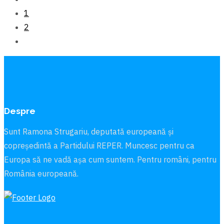
1
2
Despre
Sunt Ramona Strugariu, deputată europeană și
copreședintă a Partidului REPER. Muncesc pentru ca
Europa să ne vadă aşa cum suntem. Pentru români, pentru
România europeană.