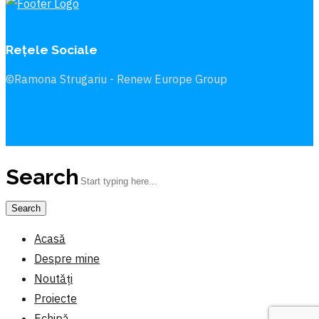
Rețele Sociale
©Ramona Strugariu - Renew Europe Group
Search
Acasă
Despre mine
Noutăți
Proiecte
Echipă