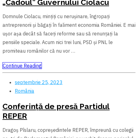
„Cadoul” Guvernului Ciolacu
Domnule Ciolacu, mințiți cu nerușinare, îngropați
antreprenorii și băgați în faliment economia României. E mai
uşor aşa decât să faceți reforme sau să renunțați la
pensiile speciale. Acum nici trei luni, PSD și PNL le
promiteau românilor că nu vor …
Continue Reading
septembrie 25, 2023
România
Conferință de presă Partidul
REPER
Dragoș Pîslaru, copreședintele REPER, împreună cu colegii