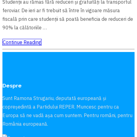
Studenții au rămas fără reduceri și gratuități la transportul
feroviar. De ieri ar fi trebuit să între în vigoare măsura
fiscală prin care studenții să poată beneficia de reduceri de
90% la călătoriile …
Continue Reading
Despre
Sunt Ramona Strugariu, deputată europeană și
copreședintă a Partidului REPER. Muncesc pentru ca
Europa să ne vadă aşa cum suntem. Pentru români, pentru
România europeană.