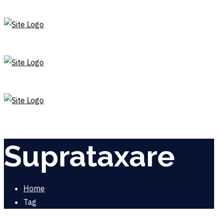
Suprataxare
Home
Tag