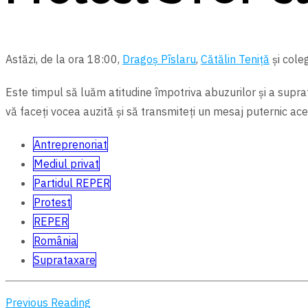
Astăzi, de la ora 18:00,
Dragoș Pîslaru
,
Cătălin Teniță
și coleg
Este timpul să luăm atitudine împotriva abuzurilor și a suprat
vă faceți vocea auzită și să transmiteți un mesaj puternic ac
Antreprenoriat
Mediul privat
Partidul REPER
Protest
REPER
România
Suprataxare
Previous Reading