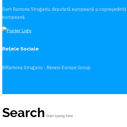
Sunt Ramona Strugariu, deputată europeană și copreședintă
europeană.
Rețele Sociale
©Ramona Strugariu - Renew Europe Group
Search