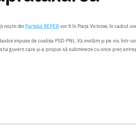
ii noștri din
Partidul REPER
vor fi în Piața Victoriei, în cadrul un
axării impuse de coaliția PSD-PNL. Vă invităm și pe voi, într-un
estui guvern care și-a propus să submineze cu orice preț antre