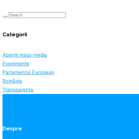
Categorii
Apariții mass-media
Evenimente
Parlamentul European
România
Transparenta
Despre