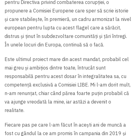
pentru Directiva privind combaterea corupției, o
propunere a Comisiei Europene care sper să scrie istorie
şi care stabileşte, în premieră, un cadru armonizat la nivel
european pentru lupta cu acest flagel care a sărăcit,
distrus şi ținut în subdezvoltare comunități şi țări întregi.
În unele locuri din Europa, continuă să o facă.
Este ultimul proiect mare din acest mandat, probabil cel
mai greu şi ambițios dintre toate, întrucât sunt
responsabilă pentru acest dosar în integralitatea sa, cu
competență exclusivă a Comisiei LIBE. Mi l-am dorit mult,
n-am renunțat, chiar când părea foarte puțin probabil că
va ajunge vreodată la mine, iar astăzi a devenit o
realitate.
Fiecare pas pe care l-am făcut în aceşti ani de muncă a
fost cu gândul la ce am promis în campania din 2019 şi