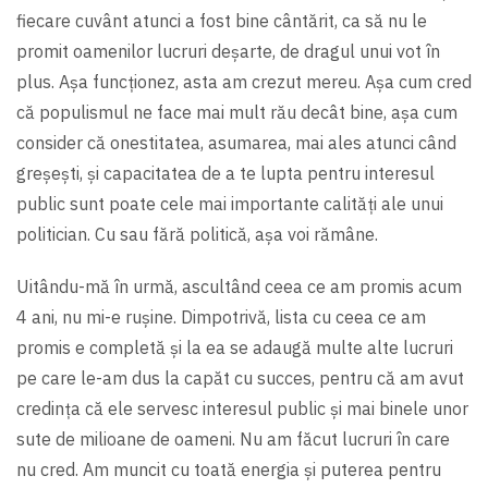
fiecare cuvânt atunci a fost bine cântărit, ca să nu le
promit oamenilor lucruri deşarte, de dragul unui vot în
plus. Aşa funcţionez, asta am crezut mereu. Aşa cum cred
că populismul ne face mai mult rău decât bine, aşa cum
consider că onestitatea, asumarea, mai ales atunci când
greşeşti, şi capacitatea de a te lupta pentru interesul
public sunt poate cele mai importante calități ale unui
politician. Cu sau fără politică, aşa voi rămâne.
Uitându-mă în urmă, ascultând ceea ce am promis acum
4 ani, nu mi-e ruşine. Dimpotrivă, lista cu ceea ce am
promis e completă şi la ea se adaugă multe alte lucruri
pe care le-am dus la capăt cu succes, pentru că am avut
credința că ele servesc interesul public şi mai binele unor
sute de milioane de oameni. Nu am făcut lucruri în care
nu cred. Am muncit cu toată energia şi puterea pentru