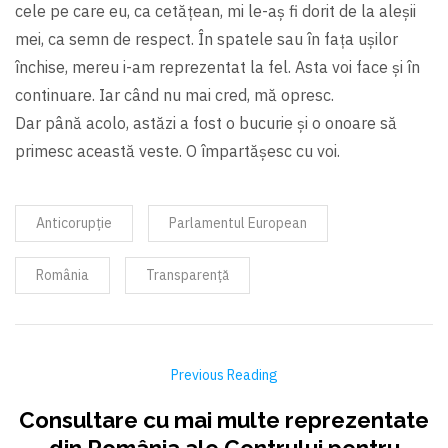
cele pe care eu, ca cetățean, mi le-aş fi dorit de la aleşii
mei, ca semn de respect. În spatele sau în fața uşilor
închise, mereu i-am reprezentat la fel. Asta voi face şi în
continuare. Iar când nu mai cred, mă opresc.
Dar până acolo, astăzi a fost o bucurie şi o onoare să
primesc această veste. O împartăşesc cu voi.
Anticorupție
Parlamentul European
România
Transparență
Previous Reading
Consultare cu mai multe reprezentate
din România ale Centrului pentru