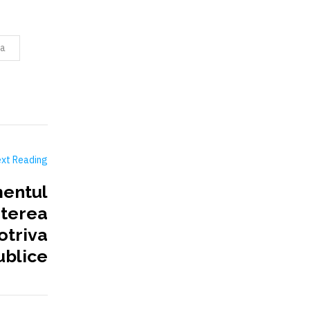
ia
xt Reading
mentul
terea
otriva
ublice