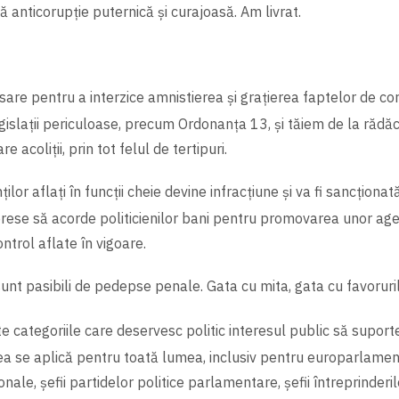
anticorupție puternică și curajoasă. Am livrat.
re pentru a interzice amnistierea și grațierea faptelor de cor
islații periculoase, precum Ordonanța 13, și tăiem de la rădă
e acoliții, prin tot felul de tertipuri.
ilor aflați în funcții cheie devine infracțiune și va fi sancționat
erese să acorde politicienilor bani pentru promovarea unor ag
ntrol aflate în vigoare.
e sunt pasibili de pedepse penale. Gata cu mita, gata cu favoruri
ate categoriile care deservesc politic interesul public să suporte
gea se aplică pentru toată lumea, inclusiv pentru europarlament
onale, șefii partidelor politice parlamentare, șefii întreprinderil