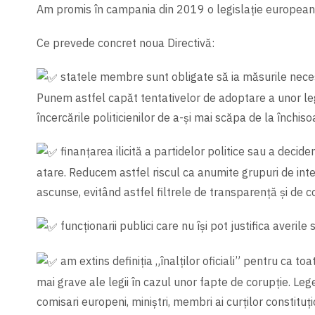
Am promis în campania din 2019 o legislație europeană 
Ce prevede concret noua Directivă:
statele membre sunt obligate să ia măsurile necesa
Punem astfel capăt tentativelor de adoptare a unor leg
încercările politicienilor de a-și mai scăpa de la închisoar
finanțarea ilicită a partidelor politice sau a decidenț
atare. Reducem astfel riscul ca anumite grupuri de int
ascunse, evitând astfel filtrele de transparență și de co
funcționarii publici care nu își pot justifica averil
am extins definiția „înalților oficiali” pentru ca to
mai grave ale legii în cazul unor fapte de corupție. Le
comisari europeni, miniștri, membri ai curților constituți