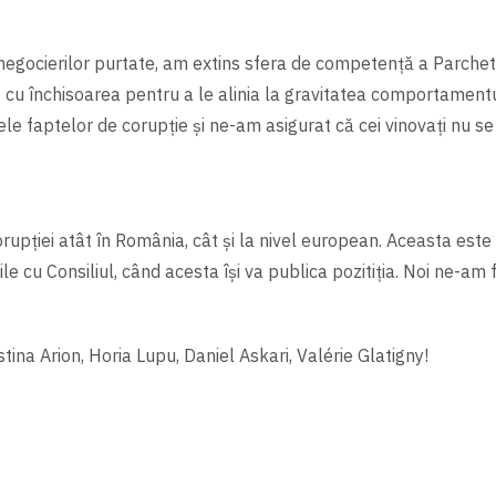
negocierilor purtate, am extins sfera de competență a Parchet
 închisoarea pentru a le alinia la gravitatea comportamentu
le faptelor de corupție și ne-am asigurat că cei vinovați nu se
pției atât în România, cât și la nivel european. Aceasta este 
cu Consiliul, când acesta îşi va publica pozitiția. Noi ne-am 
istina Arion, Horia Lupu, Daniel Askari, Valérie Glatigny!