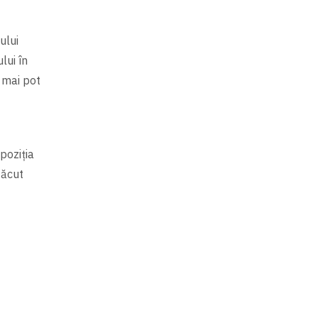
ului
lui în
 mai pot
poziția
făcut