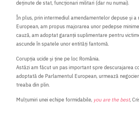
deținute de stat, funcționari militari (dar nu numai).
În plus, prin intermediul amendamentelor depuse și a 
European, am propus majorarea unor pedepse minime cu
cauză, am adoptat garanții suplimentare pentru victime
ascunde în spatele unor entități fantomă.
Corupția ucide și ține pe loc România.
Astăzi am făcut un pas important spre descurajarea coru
adoptată de Parlamentul European, urmează negocierile 
treaba din plin.
Mulțumiri unei echipe formidabile,
you are the best
, Cr