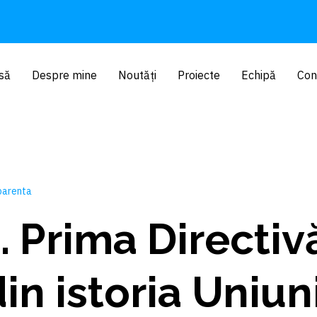
să
Despre mine
Noutăți
Proiecte
Echipă
Con
parenta
. Prima Directiv
in istoria Uniuni