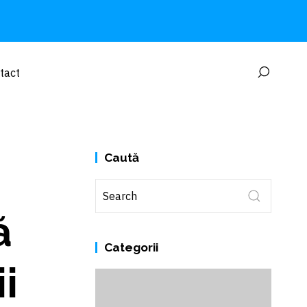
tact
Caută
ă
Categorii
i