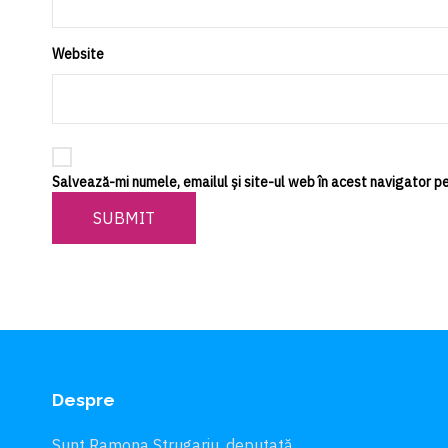
Website
Salvează-mi numele, emailul și site-ul web în acest navigator p
SUBMIT
Despre
Sunt Ramona Strugariu, deputată