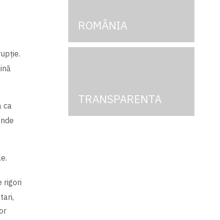
ROMÂNIA
upție.
cină
TRANSPARENTA
ă ca
ende
le.
 rigori
ari,
or