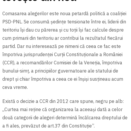
Comasarea alegerilor este noua petardă politică a coaliției
PSD-PNL. Se consumă ședințe tensionate între ei, liderii din
teritoriu își dau cu părerea și cu toții își fac calcule despre
cum primarii din teritoriu ar contribui la rezultatul fiecărui
partid. Dar nu interesează pe nimeni că ceea ce fac este
împotriva jurisprudenței Curții Constituționale a României
(CCR), a recomandărilor Comisiei de la Veneția, împotriva
bunului-simț, a principiilor guvernatoare ale statului de
drept şi chiar împotriva a ceea ce ei înşişi susțineau acum
ceva vreme.
Există o decizie a CCR din 2012 care spune, negru pe alb:
„Curtea mai reţine că organizarea la aceeaşi dată a celor
două categorii de alegeri determină încălcarea dreptului de
a fi ales, prevăzut de art.37 din Constituţie”.