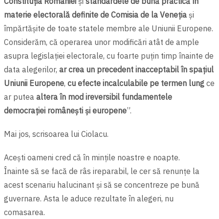
Constituția României
și
standardele de bună practică în
materie electorală definite de Comisia de la Veneția
și
împărtășite de toate statele membre ale Uniunii Europene.
Considerăm, că operarea unor modificări atât de ample
asupra legislației electorale, cu foarte puțin timp înainte de
data alegerilor,
ar crea un precedent inacceptabil în spațiul
Uniunii Europene
,
cu efecte incalculabile pe termen lung
ce
ar putea
altera în mod ireversibil fundamentele
democrației românești și europene
”.
Mai jos, scrisoarea lui Ciolacu.
Aceşti oameni cred că în mințile noastre e noapte.
Înainte să se facă de râs ireparabil, le cer să renunțe la
acest scenariu halucinant şi să se concentreze pe bună
guvernare. Asta le aduce rezultate în alegeri, nu
comasarea.