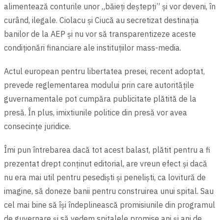
alimentează conturile unor „băieți deștepți” și vor deveni, în
curând, ilegale. Ciolacu și Ciucă au secretizat destinația
banilor de la AEP și nu vor să transparentizeze aceste
condiționări financiare ale instituțiilor mass-media.
Actul european pentru libertatea presei, recent adoptat,
prevede reglementarea modului prin care autoritățile
guvernamentale pot cumpăra publicitate plătită de la
presă. În plus, imixtiunile politice din presă vor avea
consecințe juridice.
Îmi pun întrebarea dacă tot acest balast, plătit pentru a fi
prezentat drept conținut editorial, are vreun efect și dacă
nu era mai util pentru pesediști și peneliști, ca lovitură de
imagine, să doneze banii pentru construirea unui spital. Sau
cel mai bine să își îndeplinească promisiunile din programul
de guvernare și să vedem spitalele promise ani și ani de