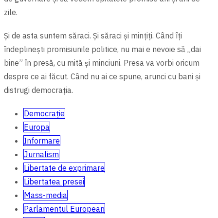
zile.
Şi de asta suntem săraci. Şi săraci şi mințiți. Când îți
îndeplineşti promisiunile politice, nu mai e nevoie să „dai
bine” în presă, cu mită şi minciuni. Presa va vorbi oricum
despre ce ai făcut. Când nu ai ce spune, arunci cu bani şi
distrugi democrația.
Democrație
Europa
Informare
Jurnalism
Libertate de exprimare
Libertatea presei
Mass-media
Parlamentul European