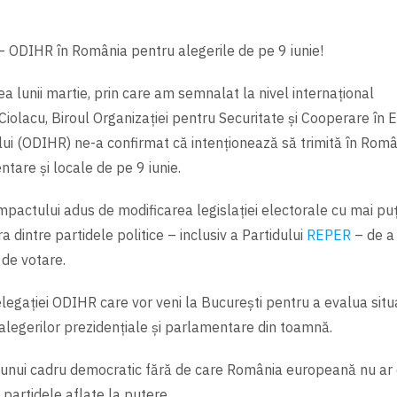
 ODIHR în România pentru alegerile de pe 9 iunie!
a lunii martie, prin care am semnalat la nivel internațional
Ciolacu, Biroul Organizației pentru Securitate și Cooperare în 
lui (ODIHR) ne-a confirmat că intenționează să trimită în Româ
tare și locale de pe 9 iunie.
pactului adus de modificarea legislației electorale cu mai puț
a dintre partidele politice – inclusiv a Partidului
REPER
– de a
 de votare.
legației ODIHR care vor veni la București pentru a evalua situ
 alegerilor prezidențiale și parlamentare din toamnă.
unui cadru democratic fără de care România europeană nu ar e
partidele aflate la putere.