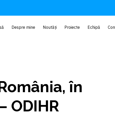
să
Despre mine
Noutăți
Proiecte
Echipă
Con
 România, în
 – ODIHR