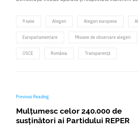
9 iunie
Alegeri
Alegeri europene
A
Europarlamentare
Misiune de observare alegeri
OSCE
România
Transparență
Previous Reading
Mulțumesc celor 240.000 de
susținători ai Partidului REPER