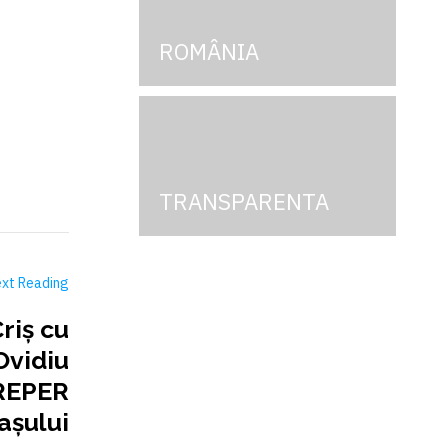
ROMÂNIA
TRANSPARENTA
xt Reading
riş cu
Ovidiu
 REPER
așului