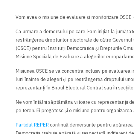
Vom avea o misiune de evaluare și monitorizare OSCE –
Ca urmare a demersului pe care l-am inițiat la jumătate
restrângerea drepturilor electorale de către Guvernul 
(OSCE) pentru Instituţii Democratice şi Drepturile Omu
Misiune Specială de Evaluare a alegerilor europarlamen
Misiunea OSCE se va concentra inclusiv pe evaluarea im
luni înainte de alegeri și pe restrângerea dreptului unor
reprezentanți în Biroul Electoral Central sau în secțiile
Ne vom întâlni săptămâna viitoare cu reprezentanții de
pe teren. Ei pregătesc şi o misiune pentru organizarea
Partidul REPER
continuă demersurile pentru apărarea 
Democrația trebuie apărată și respectată indiferent de 