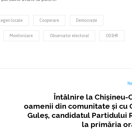
legeri locale
Cooperare
Democrație
Monitorizare
Observator electoral
ODIHR
Ne
Întâlnire la Chişineu-C
oamenii din comunitate şi cu 
Guleș, candidatul Partidului
la primăria or