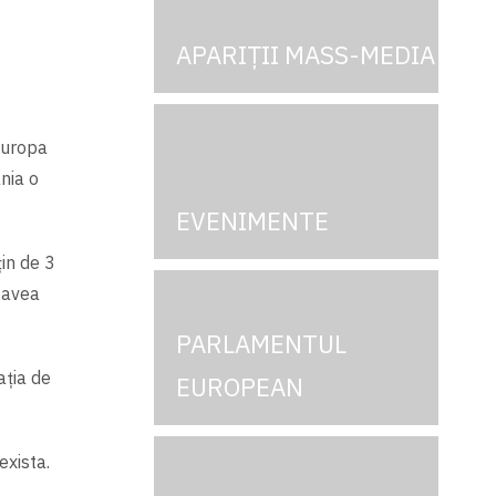
APARIȚII MASS-MEDIA
Europa
nia o
EVENIMENTE
in de 3
 avea
PARLAMENTUL
ația de
EUROPEAN
xista.