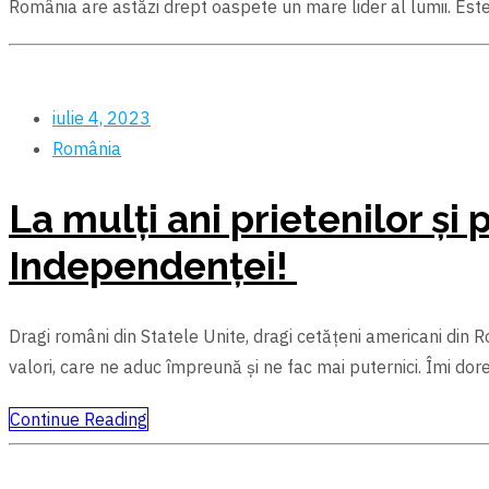
România are astăzi drept oaspete un mare lider al lumii. Este
iulie 4, 2023
România
La mulți ani prietenilor și
Independenței!
Dragi români din Statele Unite, dragi cetățeni americani din Ro
valori, care ne aduc împreună și ne fac mai puternici. Îmi do
Continue Reading