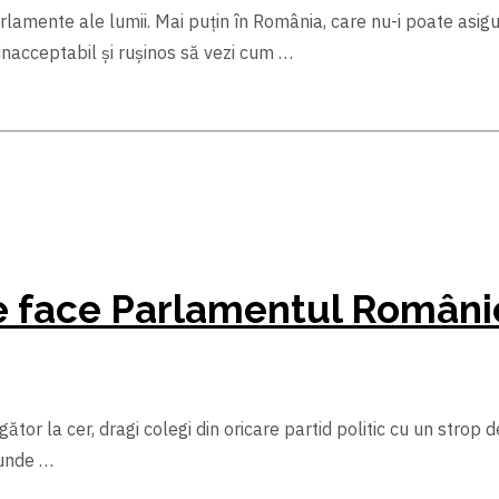
rlamente ale lumii. Mai puțin în România, care nu-i poate asigu
 inacceptabil şi ruşinos să vezi cum …
e face Parlamentul Români
tor la cer, dragi colegi din oricare partid politic cu un strop 
 unde …