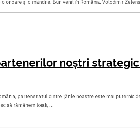
 o onoare şi o mândrie. Bun venit în România, Volodimir Zelens
 partenerilor noștri strategi
mânia, parteneriatul dintre țările noastre este mai puternic dec
resc să rămânem loiali, …