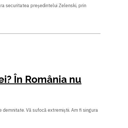
ra securitatea președintelui Zelenski, prin
ei? În România nu
de demnitate. Vă sufocă extremiştii. Am fi singura