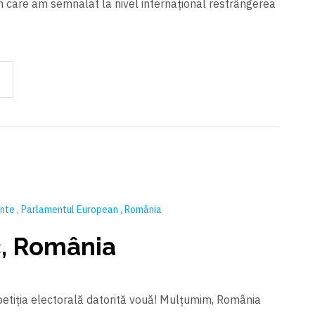
in care am semnalat la nivel internațional restrângerea
ente
Parlamentul European
România
, România
etiția electorală datorită vouă! Mulțumim, România