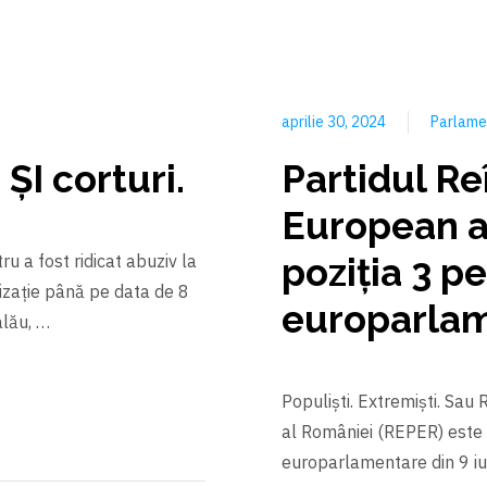
aprilie 30, 2024
Parlame
ŞI corturi.
Partidul Re
European a
ru a fost ridicat abuziv la
poziția 3 pe
rizație până pe data de 8
europarla
alău, …
Populiști. Extremiști. Sa
al României (REPER) este p
europarlamentare din 9 iu