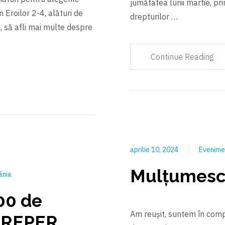
jumătatea lunii martie, pr
Eroilor 2-4, alături de
drepturilor …
, să afli mai multe despre
Continue Reading
aprilie 10, 2024
Evenim
Mulțumesc
ânia
00 de
Am reuşit, suntem în comp
i REPER