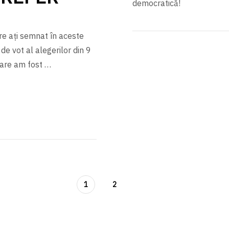
democratică!
e ați semnat în aceste
 de vot al alegerilor din 9
care am fost …
1
2