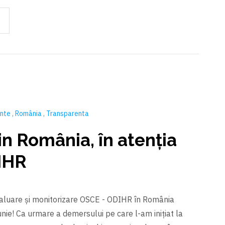
ente
România
Transparenta
in România, în atenția
IHR
aluare și monitorizare OSCE - ODIHR în România
unie! Ca urmare a demersului pe care l-am inițiat la