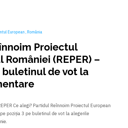
ntul European
România
înnoim Proiectul
l României (REPER) –
 buletinul de vot la
mentare
u REPER Ce alegi? Partidul Reînnoim Proiectul European
e poziția 3 pe buletinul de vot la alegerile
nie.