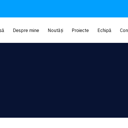
să
Despre mine
Noutăți
Proiecte
Echipă
Con