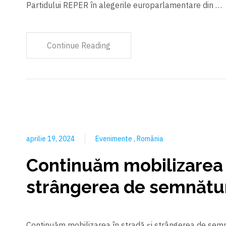
Partidului REPER în alegerile europarlamentare din …
Continue Reading
aprilie 19, 2024
Evenimente
România
Continuăm mobilizarea î
strângerea de semnătu
Continuăm mobilizarea în stradă și strângerea de semn