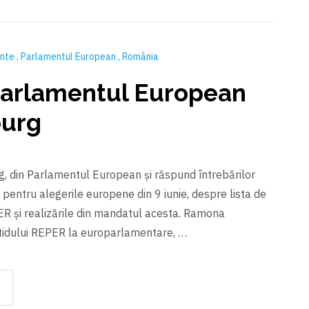
ente
Parlamentul European
România
 Parlamentul European
ourg
g, din Parlamentul European și răspund întrebărilor
 pentru alegerile europene din 9 iunie, despre lista de
ER și realizările din mandatul acesta. Ramona
rtidului REPER la europarlamentare, …