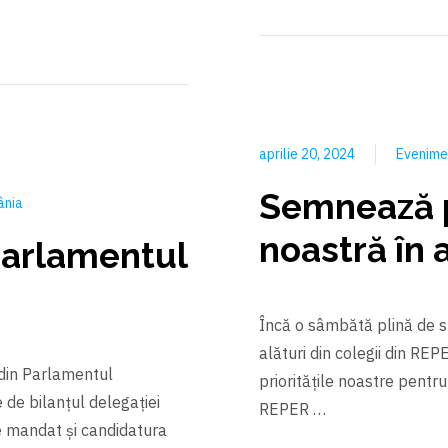
aprilie 20, 2024
Evenim
Semnează p
ânia
noastră în a
Parlamentul
Încă o sâmbătă plină de s
alături din colegii din RE
din Parlamentul
prioritățile noastre pentru 
 de bilanțul delegației
REPER …
 mandat și candidatura