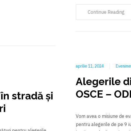
Continue Reading
aprilie 11, 2024
Evenim
Alegerile d
OSCE – OD
n stradă și
ri
Vom avea o misiune de ev
pentru alegerile de pe 9 i
ături pentru alegerile