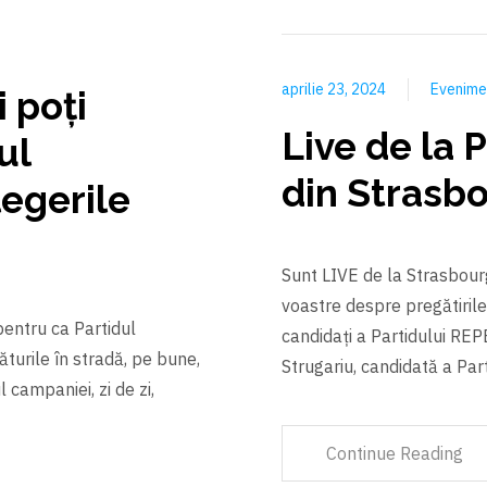
aprilie 23, 2024
Evenim
i poți
Live de la
ul
din Strasb
legerile
Sunt LIVE de la Strasbour
voastre despre pregătirile
pentru ca Partidul
candidați a Partidului REP
turile în stradă, pe bune,
Strugariu, candidată a Pa
 campaniei, zi de zi,
Continue Reading