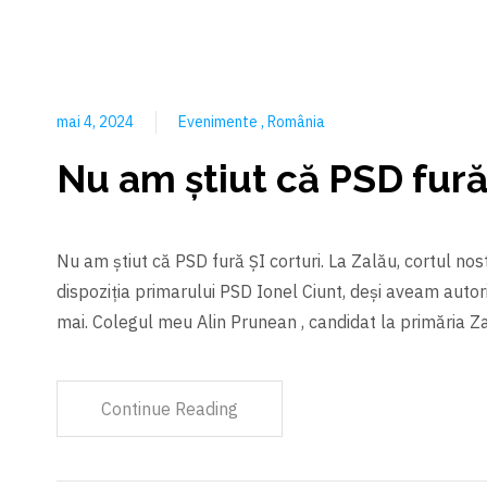
mai 4, 2024
Evenimente
România
Nu am ştiut că PSD fură 
Nu am ştiut că PSD fură ŞI corturi. La Zalău, cortul nost
dispoziția primarului PSD Ionel Ciunt, deşi aveam auto
mai. Colegul meu Alin Prunean , candidat la primăria Z
Continue Reading