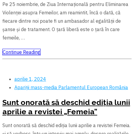
Pe 25 noiembrie, de Ziua Internațională pentru Eliminarea
Violenței asupra Femeilor, am reamintit, încă o dată, că
fiecare dintre noi poate fi un ambasador al egalității de
șanse și de tratament. O țară liberă este o țară în care
femeile, …
Continue Reading
aprilie 1, 2024
Apariții mass-media
Parlamentul European
România
Sunt onorată să deschid ediția lunii
aprilie a revistei „Femeia”
Sunt onorată să deschid ediția lunii aprilie a revistei Femeia.
și să vorbesc, într-un interviu mai amplu, despre realizările